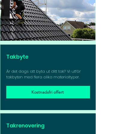
Takbyte
Är det dags att byta ut ditt tak? Vi utför
takbyten med flera olika materialtyper.
Kostnadsfri offert
Takrenovering