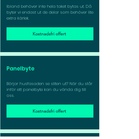
Ibland behöver inte hela taket bytas ut. Då
byter vi endast ut de delar som behöver lite
extra kärlek.
Kostnadsfri offert
Panelbyte
Börjar husfasaden se sliten ut? När du står
inför ett panelbyte kan du vända dig till
oss.
Kostnadsfri offert